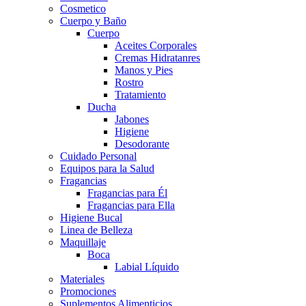
Cosmetico
Cuerpo y Baño
Cuerpo
Aceites Corporales
Cremas Hidratanres
Manos y Pies
Rostro
Tratamiento
Ducha
Jabones
Higiene
Desodorante
Cuidado Personal
Equipos para la Salud
Fragancias
Fragancias para Él
Fragancias para Ella
Higiene Bucal
Linea de Belleza
Maquillaje
Boca
Labial Líquido
Materiales
Promociones
Suplementos Alimenticios