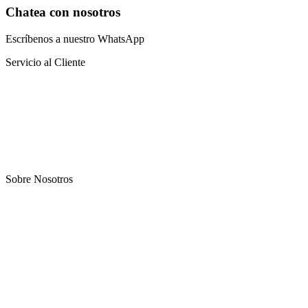
Chatea con nosotros
Escríbenos a nuestro WhatsApp
Servicio al Cliente
Preguntas frecuentes
Sistema educativo
Catalogo virtual
Blog
Sobre Nosotros
Nosotros
Oportunidad
Afiliación
Terapias
Contacto