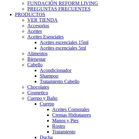
FUNDACIÓN REFORM LIVING
PREGUNTAS FRECUENTES
PRODUCTOS
VER TIENDA
Accesorios
Aceites
Aceites Esenciales
Aceites escenciales 15ml
Aceites escenciales 5ml
Alimentos
Bienestar
Cabello
Acondicionador
Shampoo
Tratamiento Cabello
Chocolates
Cosmetico
Cuerpo y Baño
Cuerpo
Aceites Corporales
Cremas Hidratanres
Manos y Pies
Rostro
Tratamiento
Ducha