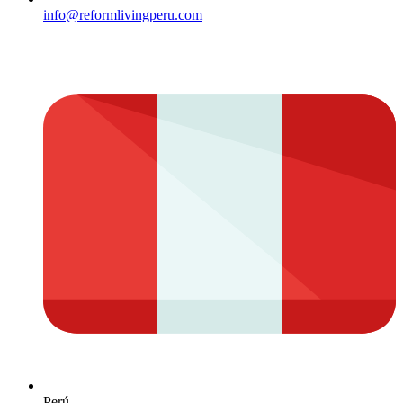
info@reformlivingperu.com
Perú