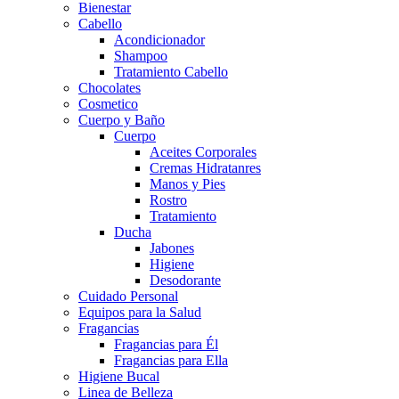
Bienestar
Cabello
Acondicionador
Shampoo
Tratamiento Cabello
Chocolates
Cosmetico
Cuerpo y Baño
Cuerpo
Aceites Corporales
Cremas Hidratanres
Manos y Pies
Rostro
Tratamiento
Ducha
Jabones
Higiene
Desodorante
Cuidado Personal
Equipos para la Salud
Fragancias
Fragancias para Él
Fragancias para Ella
Higiene Bucal
Linea de Belleza