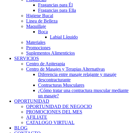
Fragancias para Él
Fragancias para Ella
Higiene Bucal
Linea de Belleza
Maquillaje
Boca
Labial Líquido
Materiales
Promociones
Suplementos Alimenticios
SERVICIOS
Centro de Apiterapia
Centro de Masajes y Terapias Alternativas
Diferencia entre masaje relajante y masaje
descontracturante
Contracturas Musculares
¿Cómo tratar una contractura muscular mediante
un masaje?
OPORTUNIDAD
OPORTUNIDAD DE NEGOCIO
PROMOCIONES DEL MES
AFILIATE
CATALOGO VIRTUAL
BLOG