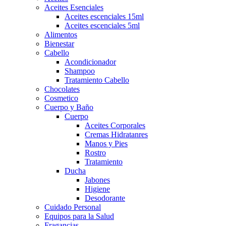
Aceites Esenciales
Aceites escenciales 15ml
Aceites escenciales 5ml
Alimentos
Bienestar
Cabello
Acondicionador
Shampoo
Tratamiento Cabello
Chocolates
Cosmetico
Cuerpo y Baño
Cuerpo
Aceites Corporales
Cremas Hidratanres
Manos y Pies
Rostro
Tratamiento
Ducha
Jabones
Higiene
Desodorante
Cuidado Personal
Equipos para la Salud
Fragancias