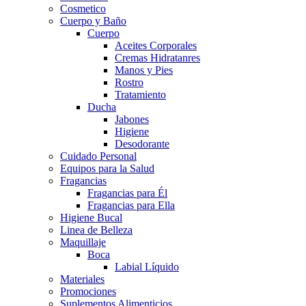
Cosmetico
Cuerpo y Baño
Cuerpo
Aceites Corporales
Cremas Hidratanres
Manos y Pies
Rostro
Tratamiento
Ducha
Jabones
Higiene
Desodorante
Cuidado Personal
Equipos para la Salud
Fragancias
Fragancias para Él
Fragancias para Ella
Higiene Bucal
Linea de Belleza
Maquillaje
Boca
Labial Líquido
Materiales
Promociones
Suplementos Alimenticios