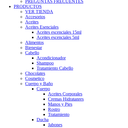
PREGUNTAS FRECUENTES
PRODUCTOS
VER TIENDA
Accesorios
Aceites
Aceites Esenciales
Aceites escenciales 15ml
Aceites escenciales 5ml
Alimentos
Bienestar
Cabello
Acondicionador
Shampoo
Tratamiento Cabello
Chocolates
Cosmetico
Cuerpo y Baño
Cuerpo
Aceites Corporales
Cremas Hidratanres
Manos y Pies
Rostro
Tratamiento
Ducha
Jabones