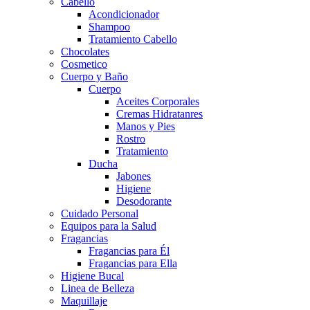
Cabello
Acondicionador
Shampoo
Tratamiento Cabello
Chocolates
Cosmetico
Cuerpo y Baño
Cuerpo
Aceites Corporales
Cremas Hidratanres
Manos y Pies
Rostro
Tratamiento
Ducha
Jabones
Higiene
Desodorante
Cuidado Personal
Equipos para la Salud
Fragancias
Fragancias para Él
Fragancias para Ella
Higiene Bucal
Linea de Belleza
Maquillaje