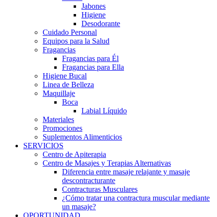
Jabones
Higiene
Desodorante
Cuidado Personal
Equipos para la Salud
Fragancias
Fragancias para Él
Fragancias para Ella
Higiene Bucal
Linea de Belleza
Maquillaje
Boca
Labial Líquido
Materiales
Promociones
Suplementos Alimenticios
SERVICIOS
Centro de Apiterapia
Centro de Masajes y Terapias Alternativas
Diferencia entre masaje relajante y masaje
descontracturante
Contracturas Musculares
¿Cómo tratar una contractura muscular mediante
un masaje?
OPORTUNIDAD