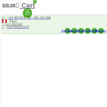
0
Cart
S/
0.00
+51 953 974 740 - 951 014 066
Perú
La Libertad
DISTRIBUIDOR
Facebook
Instagram
Tiktok
Twitter
Youtube
Whatsapp