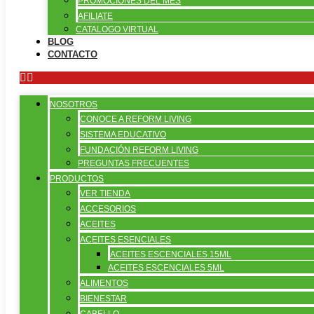
PROMOCIONES DEL MES
AFILIATE
CATALOGO VIRTUAL
BLOG
CONTACTO
NOSOTROS
CONOCE A REFORM LIVING
SISTEMA EDUCATIVO
FUNDACIÓN REFORM LIVING
PREGUNTAS FRECUENTES
PRODUCTOS
VER TIENDA
ACCESORIOS
ACEITES
ACEITES ESENCIALES
ACEITES ESCENCIALES 15ML
ACEITES ESCENCIALES 5ML
ALIMENTOS
BIENESTAR