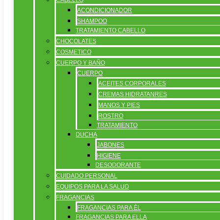
CABELLO
ACONDICIONADOR
SHAMPOO
TRATAMIENTO CABELLO
CHOCOLATES
COSMETICO
CUERPO Y BAÑO
CUERPO
ACEITES CORPORALES
CREMAS HIDRATANRES
MANOS Y PIES
ROSTRO
TRATAMIENTO
DUCHA
JABONES
HIGIENE
DESODORANTE
CUIDADO PERSONAL
EQUIPOS PARA LA SALUD
FRAGANCIAS
FRAGANCIAS PARA ÉL
FRAGANCIAS PARA ELLA