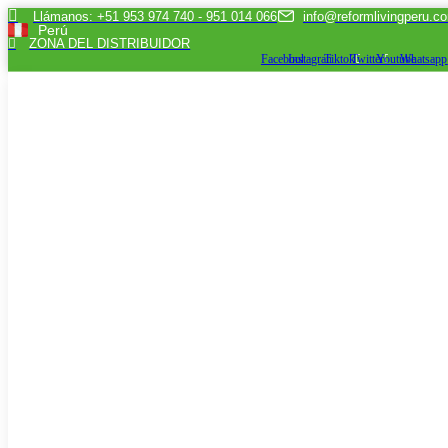
Skip
Llámanos: +51 953 974 740 - 951 014 066
info@reformlivingperu.c
Perú
to
ZONA DEL DISTRIBUIDOR
content
Facebook
Instagram
Tiktok
Twitter
Youtube
Whatsapp