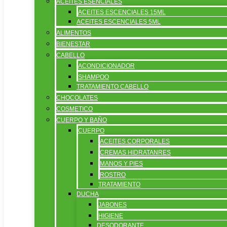
ACEITES ESENCIALES
ACEITES ESCENCIALES 15ML
ACEITES ESCENCIALES 5ML
ALIMENTOS
BIENESTAR
CABELLO
ACONDICIONADOR
SHAMPOO
TRATAMIENTO CABELLO
CHOCOLATES
COSMETICO
CUERPO Y BAÑO
CUERPO
ACEITES CORPORALES
CREMAS HIDRATANRES
MANOS Y PIES
ROSTRO
TRATAMIENTO
DUCHA
JABONES
HIGIENE
DESODORANTE