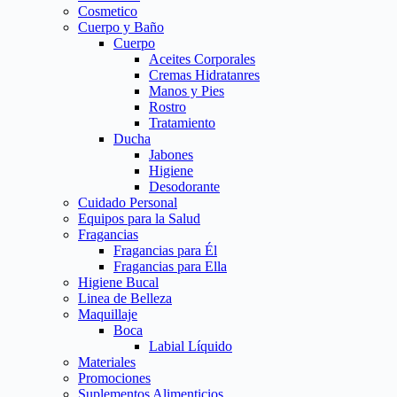
Cosmetico
Cuerpo y Baño
Cuerpo
Aceites Corporales
Cremas Hidratanres
Manos y Pies
Rostro
Tratamiento
Ducha
Jabones
Higiene
Desodorante
Cuidado Personal
Equipos para la Salud
Fragancias
Fragancias para Él
Fragancias para Ella
Higiene Bucal
Linea de Belleza
Maquillaje
Boca
Labial Líquido
Materiales
Promociones
Suplementos Alimenticios