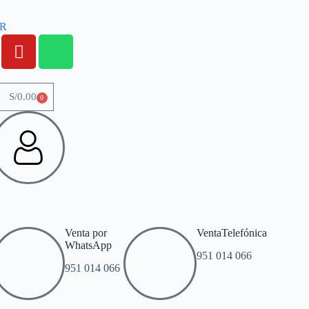
OR
S/
0.00
0
Venta por
VentaTelefónica
WhatsApp
951 014 066
951 014 066