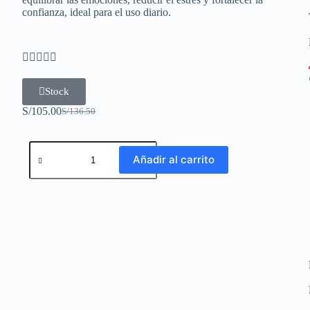
confianza, ideal para el uso diario.





Stock
S/
105.00
S/
136.50
Añadir al carrito