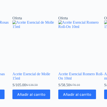
Oferta
Oferta
O
sas
Aceite Esencial de Molle
Aceite Esencial Romero Roll-
A
15ml
On 10ml
m
S/
105.00
S/
58.50
S
S/
136.50
S/
76.10
Añadir al carrito
Añadir al carrito