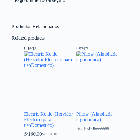
Pago online 100% seguro
Productos Relacionados
Related products
Oferta
Oferta
Electric Kettle (Hervidor
Pillow (Almohada
Eléctrico para
ergonómica)
usoDomestico)
S/
236.00
S/
338.00
S/
160.00
S/
228.00