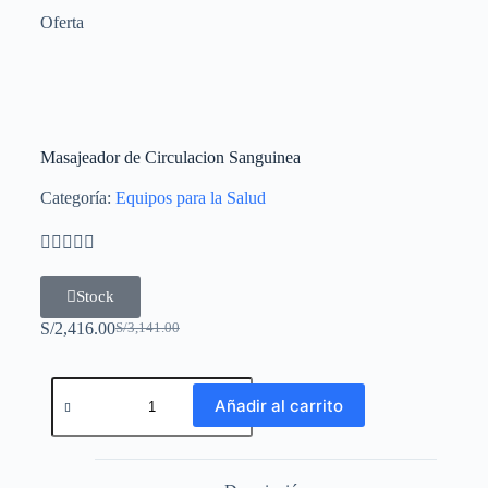
Oferta
Masajeador de Circulacion Sanguinea
Categoría:
Equipos para la Salud





Stock
S/
2,416.00
S/
3,141.00
Añadir al carrito