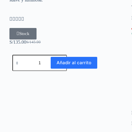





Stock
S/
135.00
S/
145.00
Añadir al carrito