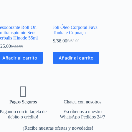
esodorante Roll-On
Joli Óleo Corporal Fava
ntitranspirante Sens
Tonka e Cupuaçu
erbalis Hinode 55ml
S/
58.00
S/
68.00
/
25.00
S/
33.00
Añadir al carrito
Añadir al carrito
Pagos Seguros
Chatea con nosotros
Pagando con tu tarjeta de
Escríbenos a nuestro
debito o crédito!
WhatsApp Pedidos 24/7
¡Recibe nuestras ofertas y novedades!