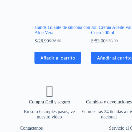
Hands Guante de silicona con
Joli Crema Aceite Vain
Aloe Vera
Coco 200ml
S/
26.90
S/
53.00
S/
36.90
S/
63.00
Añadir al carrito
Añadir al carrito
Compra fácil y seguro
Cambios y devoluciones
En solo 6 simples pasos, ve
En nuestras 24 tiendas a ni
nuestro video
nacional
Contáctanos
Servicio al 