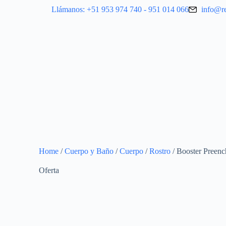
Llámanos: +51 953 974 740 - 951 014 066
info@r
Home
/
Cuerpo y Baño
/
Cuerpo
/
Rostro
/ Booster Preen
Oferta