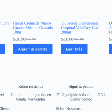
illa y
Hands Crema de Manos
Joli Aceite Desodorante
D
Guante Silicona Granada
Corporal Vainilla y Coco
A
100g
200ml
H
S/
26.90
S/
58.00
S
S/
36.90
S/
68.00
Añadir al carrito
Leer más
Retiro en tienda
Sigue tu pedido
vel
Compra online y retira en
Fácil y rápido sólo con tu DNI.
tienda. Ver tiendas
Seguir pedido
Cliente
Sobre Nosotros