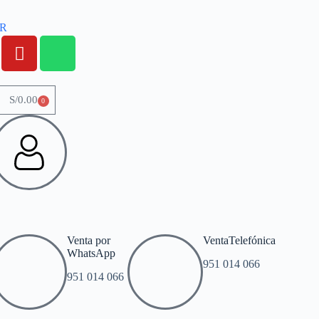
OR
S/
0.00
0
Venta por
VentaTelefónica
WhatsApp
951 014 066
951 014 066