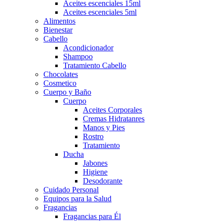
Aceites escenciales 15ml
Aceites escenciales 5ml
Alimentos
Bienestar
Cabello
Acondicionador
Shampoo
Tratamiento Cabello
Chocolates
Cosmetico
Cuerpo y Baño
Cuerpo
Aceites Corporales
Cremas Hidratanres
Manos y Pies
Rostro
Tratamiento
Ducha
Jabones
Higiene
Desodorante
Cuidado Personal
Equipos para la Salud
Fragancias
Fragancias para Él