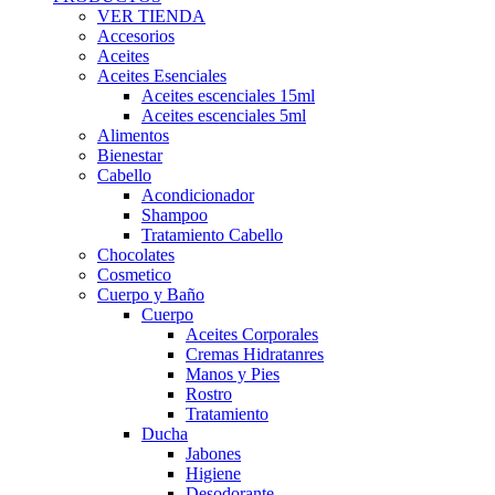
VER TIENDA
Accesorios
Aceites
Aceites Esenciales
Aceites escenciales 15ml
Aceites escenciales 5ml
Alimentos
Bienestar
Cabello
Acondicionador
Shampoo
Tratamiento Cabello
Chocolates
Cosmetico
Cuerpo y Baño
Cuerpo
Aceites Corporales
Cremas Hidratanres
Manos y Pies
Rostro
Tratamiento
Ducha
Jabones
Higiene
Desodorante