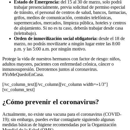
Estado de Emergencia:
del 15 al 30 de marzo, solo podrá
trabajar presencialmente, previa solicitud de permiso especial
de tránsito, el personal de centros de salud, bancos, farmacias,
grifos, medios de comunicación, centrales telefónicas,
supermercados, mercados, limpieza pública, hoteles y centros
de alojamiento. Si no es tu caso, deberás trabajar desde casa
(teletrabajo).
Orden de inmovilización social obligatoria:
desde el 18 de
marzo, no podrás movilizarte a ningún lugar entre las 8:00
p.m. y las 5:00 a.m. por ningún motivo.
Protege la vida de nuestros hermanos con factor de riesgo: niños,
adultos mayores, pacientes con enfermedad crónica, cáncer o
inmunosupresión. Derrotemos juntos al coronavirus.
#YoMeQuedoEnCasa.
[/vc_column_text][/vc_column][vc_column width=»1/3″]
[vc_column_text]
¿Cómo prevenir el coronavirus?
Actualmente, no existe una vacuna para el coronavirus (COVID-
19); sin embargo, puedes evitar contagiarte siguiendo algunas
medidas básicas de higiene recomendadas por la Organización
Mundial de la Salud (OMS).