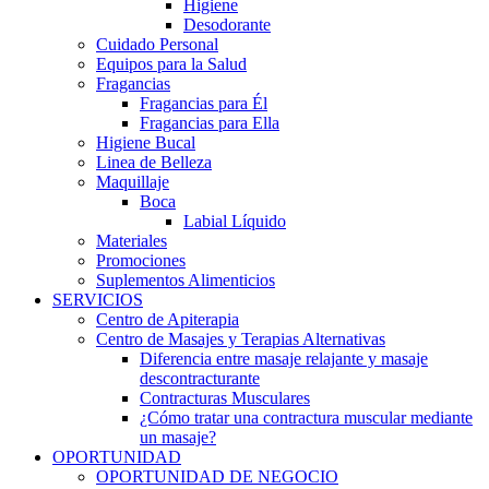
Higiene
Desodorante
Cuidado Personal
Equipos para la Salud
Fragancias
Fragancias para Él
Fragancias para Ella
Higiene Bucal
Linea de Belleza
Maquillaje
Boca
Labial Líquido
Materiales
Promociones
Suplementos Alimenticios
SERVICIOS
Centro de Apiterapia
Centro de Masajes y Terapias Alternativas
Diferencia entre masaje relajante y masaje
descontracturante
Contracturas Musculares
¿Cómo tratar una contractura muscular mediante
un masaje?
OPORTUNIDAD
OPORTUNIDAD DE NEGOCIO