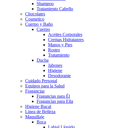
Shampoo
Tratamiento Cabello
Chocolates
Cosmetico
Cuerpo y Baño
Cuerpo
Aceites Corporales
Cremas Hidratanres
Manos y Pies
Rostro
Tratamiento
Ducha
Jabones
Higiene
Desodorante
Cuidado Personal
Equipos para la Salud
Fragancias
Fragancias para Él
Fragancias para Ella
Higiene Bucal
Linea de Belleza
Maquillaje
Boca
Labial Líquido