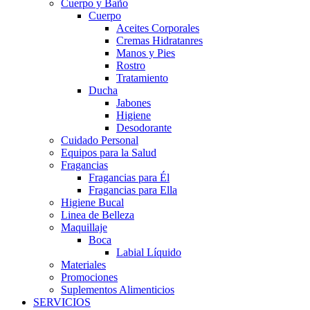
Cuerpo y Baño
Cuerpo
Aceites Corporales
Cremas Hidratanres
Manos y Pies
Rostro
Tratamiento
Ducha
Jabones
Higiene
Desodorante
Cuidado Personal
Equipos para la Salud
Fragancias
Fragancias para Él
Fragancias para Ella
Higiene Bucal
Linea de Belleza
Maquillaje
Boca
Labial Líquido
Materiales
Promociones
Suplementos Alimenticios
SERVICIOS