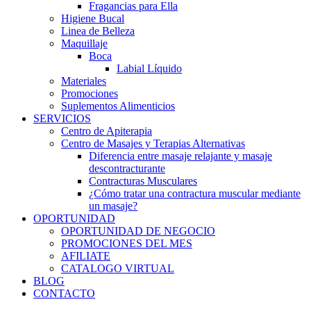
Fragancias para Ella
Higiene Bucal
Linea de Belleza
Maquillaje
Boca
Labial Líquido
Materiales
Promociones
Suplementos Alimenticios
SERVICIOS
Centro de Apiterapia
Centro de Masajes y Terapias Alternativas
Diferencia entre masaje relajante y masaje
descontracturante
Contracturas Musculares
¿Cómo tratar una contractura muscular mediante
un masaje?
OPORTUNIDAD
OPORTUNIDAD DE NEGOCIO
PROMOCIONES DEL MES
AFILIATE
CATALOGO VIRTUAL
BLOG
CONTACTO