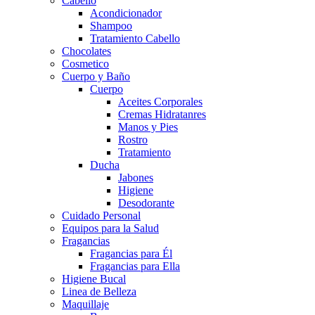
Cabello
Acondicionador
Shampoo
Tratamiento Cabello
Chocolates
Cosmetico
Cuerpo y Baño
Cuerpo
Aceites Corporales
Cremas Hidratanres
Manos y Pies
Rostro
Tratamiento
Ducha
Jabones
Higiene
Desodorante
Cuidado Personal
Equipos para la Salud
Fragancias
Fragancias para Él
Fragancias para Ella
Higiene Bucal
Linea de Belleza
Maquillaje