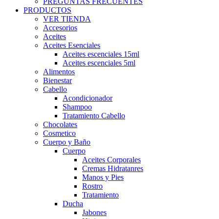
PREGUNTAS FRECUENTES
PRODUCTOS
VER TIENDA
Accesorios
Aceites
Aceites Esenciales
Aceites escenciales 15ml
Aceites escenciales 5ml
Alimentos
Bienestar
Cabello
Acondicionador
Shampoo
Tratamiento Cabello
Chocolates
Cosmetico
Cuerpo y Baño
Cuerpo
Aceites Corporales
Cremas Hidratanres
Manos y Pies
Rostro
Tratamiento
Ducha
Jabones