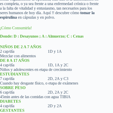
es completa, o ya sea frente a una enfermedad crónica o frente
a la falta de vitalidad y entusiasmo, tan necesarios para los
seres humanos de hoy día. Aquí !! descubre cómo
tomar la
espirulina
en cápsulas y en polvo.
¡Cómo Consumirla!
Donde:
D : Desayunos ;
A : Almuerzo;
C : Cenas
NIÑOS DE 2 A 7 AÑOS
2 cap/día 1D y 1A
Mezclar con alimentos
DE 8 A 17 AÑOS
4 cap/día 1D, 1A y 2C
Niños y adolescentes en etapa de crecimiento
ESTUDIANTES
7 cap/día 2D, 2A y C3
Cuando hay desgaste físico, o etapa de exámenes
SOBRE PESO
6 cap/día 2D, 2A y 2C
45min antes de las comidas con agua TIBIA
DIABETES
4 cap/día 2D y 2A
GESTANTES