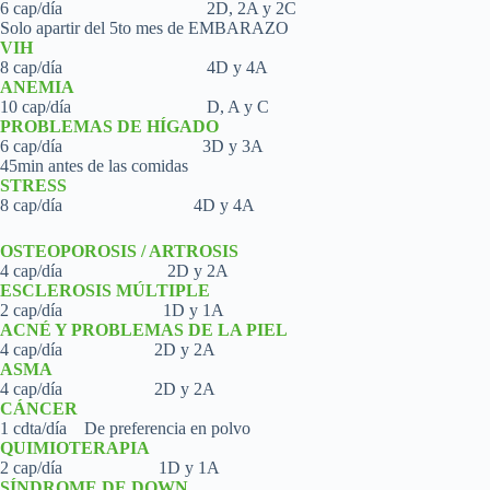
6 cap/día 2D, 2A y 2C
Solo apartir del 5to mes de EMBARAZO
VIH
8 cap/día 4D y 4A
ANEMIA
10 cap/día D, A y C
PROBLEMAS DE HÍGADO
6 cap/día 3D y 3A
45min antes de las comidas
STRESS
8 cap/día 4D y 4A
OSTEOPOROSIS / ARTROSIS
4 cap/día 2D y 2A
ESCLEROSIS MÚLTIPLE
2 cap/día 1D y 1A
ACNÉ Y PROBLEMAS DE LA PIEL
4 cap/día 2D y 2A
ASMA
4 cap/día 2D y 2A
CÁNCER
1 cdta/día De preferencia en polvo
QUIMIOTERAPIA
2 cap/día 1D y 1A
SÍNDROME DE DOWN