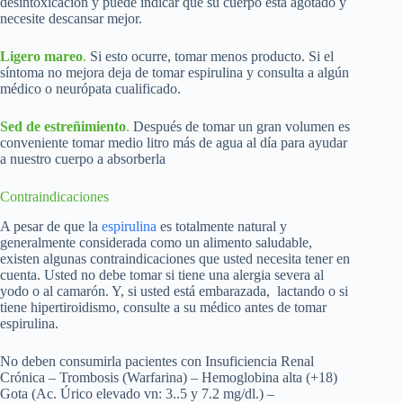
desintoxicación y puede indicar que su cuerpo está agotado y
necesite descansar mejor.
Ligero mareo
.
Si esto ocurre, tomar menos producto. Si el
síntoma no mejora deja de tomar espirulina y consulta a algún
médico o neurópata cualificado.
Sed de estreñimiento
.
Después de tomar un gran volumen es
conveniente tomar medio litro más de agua al día para ayudar
a nuestro cuerpo a absorberla
Contraindicaciones
A pesar de que la
espirulina
es totalmente natural y
generalmente considerada como un alimento saludable,
existen algunas contraindicaciones que usted necesita tener en
cuenta. Usted no debe tomar si tiene una alergia severa al
yodo o al camarón. Y, si usted está embarazada, lactando o si
tiene hipertiroidismo, consulte a su médico antes de tomar
espirulina.
No deben consumirla pacientes con Insuficiencia Renal
Crónica – Trombosis (Warfarina) – Hemoglobina alta (+18)
Gota (Ac. Úrico elevado vn: 3..5 y 7.2 mg/dl.) –