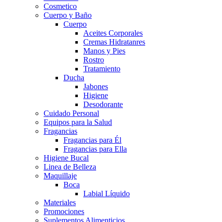
Cosmetico
Cuerpo y Baño
Cuerpo
Aceites Corporales
Cremas Hidratanres
Manos y Pies
Rostro
Tratamiento
Ducha
Jabones
Higiene
Desodorante
Cuidado Personal
Equipos para la Salud
Fragancias
Fragancias para Él
Fragancias para Ella
Higiene Bucal
Linea de Belleza
Maquillaje
Boca
Labial Líquido
Materiales
Promociones
Suplementos Alimenticios