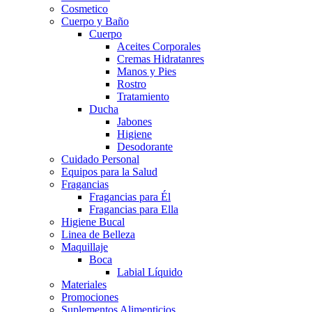
Cosmetico
Cuerpo y Baño
Cuerpo
Aceites Corporales
Cremas Hidratanres
Manos y Pies
Rostro
Tratamiento
Ducha
Jabones
Higiene
Desodorante
Cuidado Personal
Equipos para la Salud
Fragancias
Fragancias para Él
Fragancias para Ella
Higiene Bucal
Linea de Belleza
Maquillaje
Boca
Labial Líquido
Materiales
Promociones
Suplementos Alimenticios