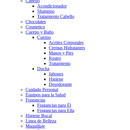
Cabello
Acondicionador
Shampoo
Tratamiento Cabello
Chocolates
Cosmetico
Cuerpo y Baño
Cuerpo
Aceites Corporales
Cremas Hidratanres
Manos y Pies
Rostro
Tratamiento
Ducha
Jabones
Higiene
Desodorante
Cuidado Personal
Equipos para la Salud
Fragancias
Fragancias para Él
Fragancias para Ella
Higiene Bucal
Linea de Belleza
Maquillaje