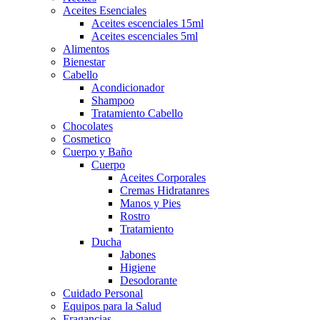
Aceites Esenciales
Aceites escenciales 15ml
Aceites escenciales 5ml
Alimentos
Bienestar
Cabello
Acondicionador
Shampoo
Tratamiento Cabello
Chocolates
Cosmetico
Cuerpo y Baño
Cuerpo
Aceites Corporales
Cremas Hidratanres
Manos y Pies
Rostro
Tratamiento
Ducha
Jabones
Higiene
Desodorante
Cuidado Personal
Equipos para la Salud
Fragancias