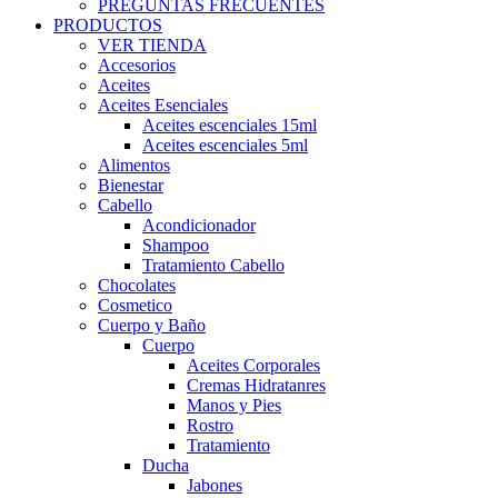
PREGUNTAS FRECUENTES
PRODUCTOS
VER TIENDA
Accesorios
Aceites
Aceites Esenciales
Aceites escenciales 15ml
Aceites escenciales 5ml
Alimentos
Bienestar
Cabello
Acondicionador
Shampoo
Tratamiento Cabello
Chocolates
Cosmetico
Cuerpo y Baño
Cuerpo
Aceites Corporales
Cremas Hidratanres
Manos y Pies
Rostro
Tratamiento
Ducha
Jabones