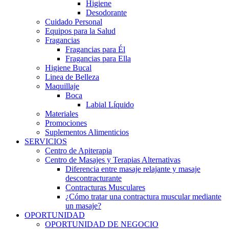
Higiene
Desodorante
Cuidado Personal
Equipos para la Salud
Fragancias
Fragancias para Él
Fragancias para Ella
Higiene Bucal
Linea de Belleza
Maquillaje
Boca
Labial Líquido
Materiales
Promociones
Suplementos Alimenticios
SERVICIOS
Centro de Apiterapia
Centro de Masajes y Terapias Alternativas
Diferencia entre masaje relajante y masaje
descontracturante
Contracturas Musculares
¿Cómo tratar una contractura muscular mediante
un masaje?
OPORTUNIDAD
OPORTUNIDAD DE NEGOCIO