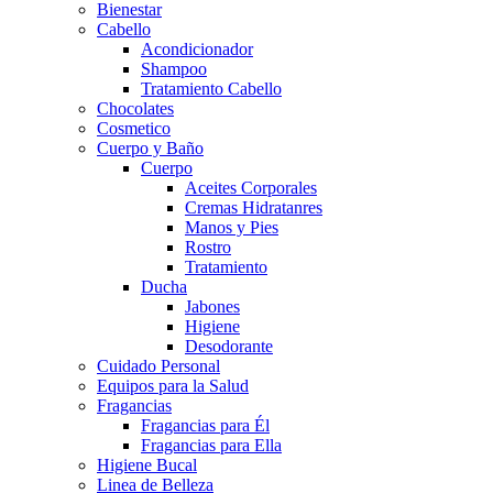
Bienestar
Cabello
Acondicionador
Shampoo
Tratamiento Cabello
Chocolates
Cosmetico
Cuerpo y Baño
Cuerpo
Aceites Corporales
Cremas Hidratanres
Manos y Pies
Rostro
Tratamiento
Ducha
Jabones
Higiene
Desodorante
Cuidado Personal
Equipos para la Salud
Fragancias
Fragancias para Él
Fragancias para Ella
Higiene Bucal
Linea de Belleza