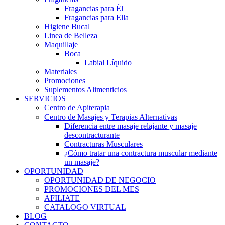
Fragancias para Él
Fragancias para Ella
Higiene Bucal
Linea de Belleza
Maquillaje
Boca
Labial Líquido
Materiales
Promociones
Suplementos Alimenticios
SERVICIOS
Centro de Apiterapia
Centro de Masajes y Terapias Alternativas
Diferencia entre masaje relajante y masaje
descontracturante
Contracturas Musculares
¿Cómo tratar una contractura muscular mediante
un masaje?
OPORTUNIDAD
OPORTUNIDAD DE NEGOCIO
PROMOCIONES DEL MES
AFILIATE
CATALOGO VIRTUAL
BLOG