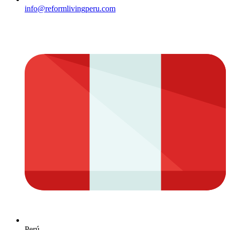
info@reformlivingperu.com
Perú