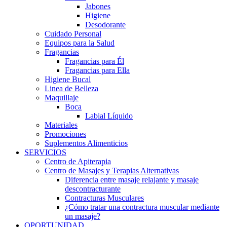
Jabones
Higiene
Desodorante
Cuidado Personal
Equipos para la Salud
Fragancias
Fragancias para Él
Fragancias para Ella
Higiene Bucal
Linea de Belleza
Maquillaje
Boca
Labial Líquido
Materiales
Promociones
Suplementos Alimenticios
SERVICIOS
Centro de Apiterapia
Centro de Masajes y Terapias Alternativas
Diferencia entre masaje relajante y masaje
descontracturante
Contracturas Musculares
¿Cómo tratar una contractura muscular mediante
un masaje?
OPORTUNIDAD