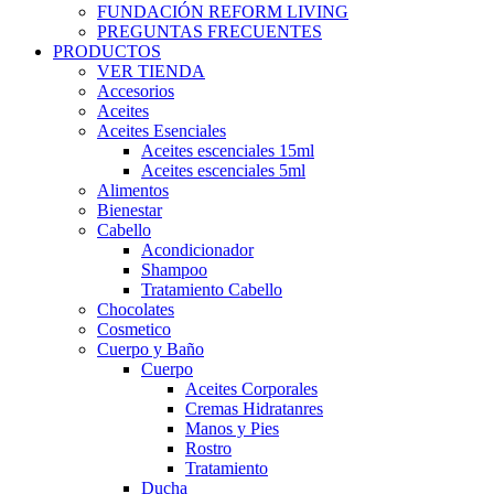
FUNDACIÓN REFORM LIVING
PREGUNTAS FRECUENTES
PRODUCTOS
VER TIENDA
Accesorios
Aceites
Aceites Esenciales
Aceites escenciales 15ml
Aceites escenciales 5ml
Alimentos
Bienestar
Cabello
Acondicionador
Shampoo
Tratamiento Cabello
Chocolates
Cosmetico
Cuerpo y Baño
Cuerpo
Aceites Corporales
Cremas Hidratanres
Manos y Pies
Rostro
Tratamiento
Ducha