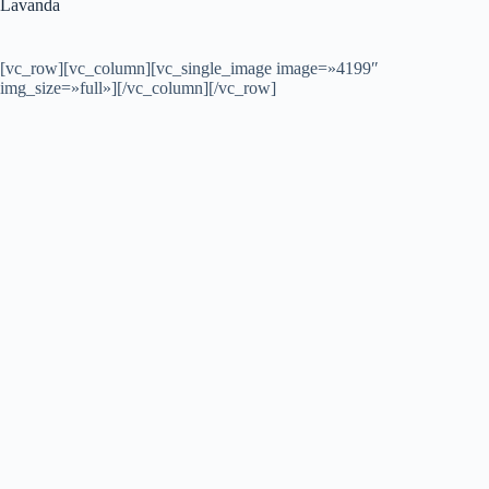
Lavanda
[vc_row][vc_column][vc_single_image image=»4199″
img_size=»full»][/vc_column][/vc_row]